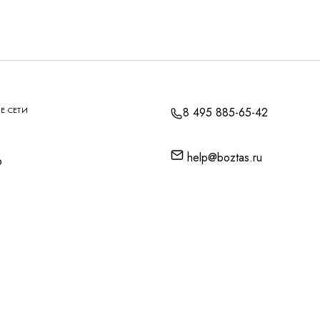
Е СЕТИ
8 495 885-65-42
help@boztas.ru
p