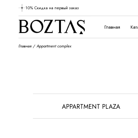
Skip
to
10% Скидка на первый заказ
the
content
Главная
Кат
Главная
Appartment complex
APPARTMENT PLAZA