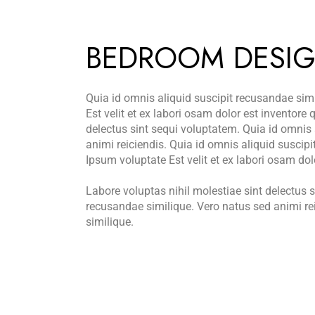
BEDROOM DESI
Quia id omnis aliquid suscipit recusandae simi
Est velit et ex labori osam dolor est inventor
delectus sint sequi voluptatem. Quia id omnis 
animi reiciendis. Quia id omnis aliquid suscipi
Ipsum voluptate Est velit et ex labori osam d
Labore voluptas nihil molestiae sint delectus 
recusandae similique. Vero natus sed animi re
similique.