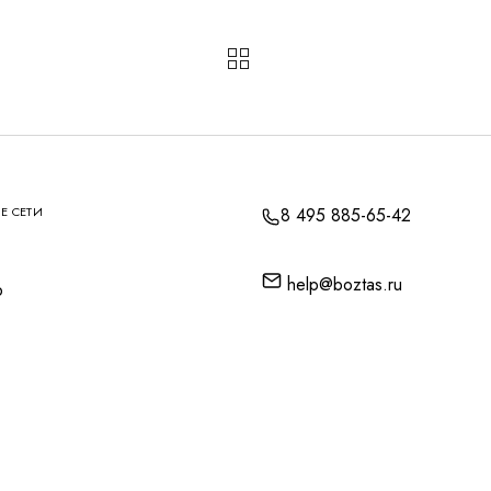
Е СЕТИ
8 495 885-65-42
help@boztas.ru
p