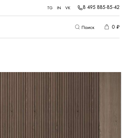
8 495 885-85-42
TG
IN
VK
0
₽
Поиск