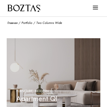
Главная
Portfolio
Two Columns Wide
FURNITURE
MODERN
Apartment QI