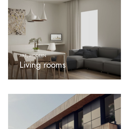
ART
MODERN
Living rooms