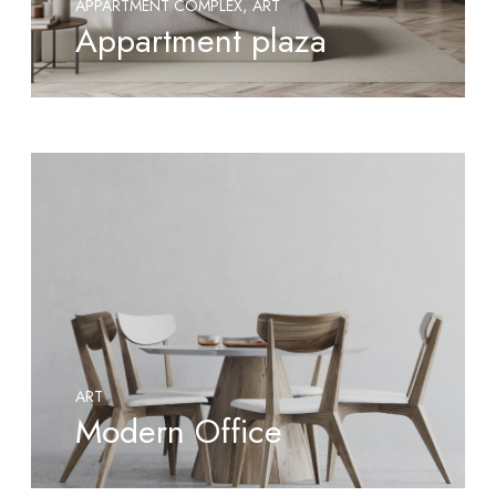
APPARTMENT COMPLEX
ART
Appartment plaza
ART
Modern Office