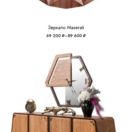
Зеркало Maserati
69 200
₽
–
89 600
₽
Диапазон
цен:
69
200 ₽
–
89
600 ₽