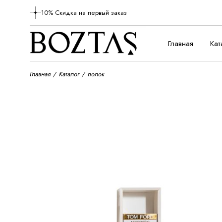
Skip
to
10% Скидка на первый заказ
the
content
Главная
Кат
Главная
Каталог
полок