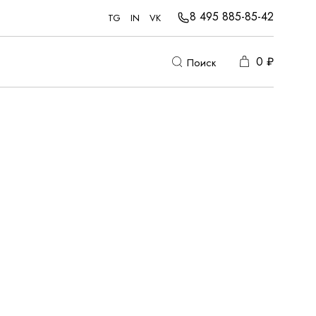
8 495 885-85-42
TG
IN
VK
0
₽
Поиск
По популярности