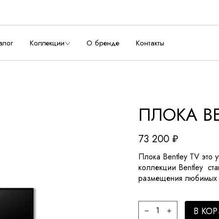
алог
Коллекции
О бренде
Контакты
ПЛОКА BE
73 200
₽
Плока Bentley TV это 
коллекции Bentley ста
размещения любимых
В КО