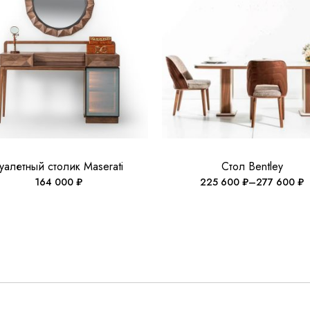
уалетный столик Maserati
Стол Bentley
164 000
₽
225 600
₽
–
277 600
₽