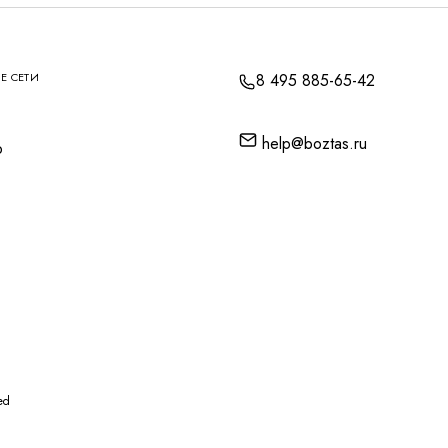
Е СЕТИ
8 495 885-65-42
help@boztas.ru
p
ed