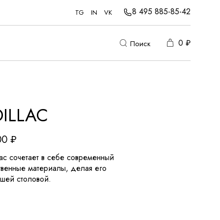
8 495 885-85-42
TG
IN
VK
0
₽
Поиск
ILLAC
00
₽
ac сочетает в себе современный
твенные материалы, делая его
шей столовой.