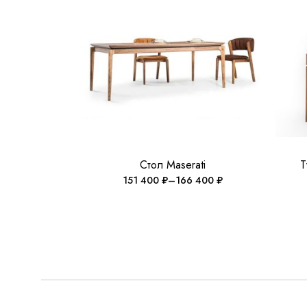
Стол Maserati
Т
151 400
₽
–
166 400
₽