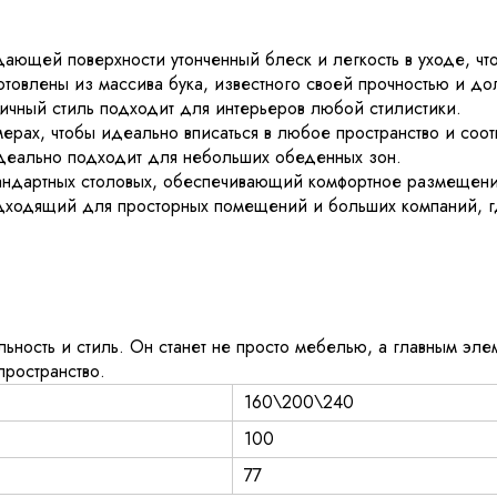
ающей поверхности утонченный блеск и легкость в уходе, чт
отовлены из массива бука, известного своей прочностью и д
тичный стиль подходит для интерьеров любой стилистики.
мерах, чтобы идеально вписаться в любое пространство и соот
деально подходит для небольших обеденных зон.
андартных столовых, обеспечивающий комфортное размещени
дходящий для просторных помещений и больших компаний, г
льность и стиль. Он станет не просто мебелью, а главным эл
ространство.
160\200\240
100
77