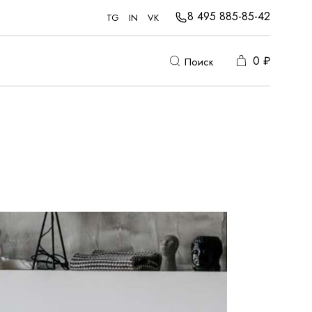
8 495 885-85-42
TG
IN
VK
0
₽
Поиск