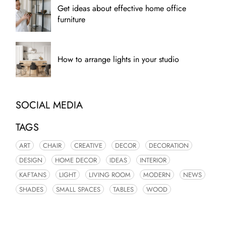
Get ideas about effective home office
furniture
How to arrange lights in your studio
SOCIAL MEDIA
TAGS
ART
CHAIR
CREATIVE
DECOR
DECORATION
DESIGN
HOME DECOR
IDEAS
INTERIOR
KAFTANS
LIGHT
LIVING ROOM
MODERN
NEWS
SHADES
SMALL SPACES
TABLES
WOOD