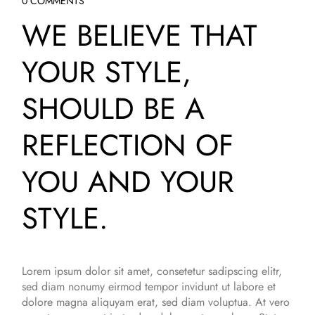
0 COMMENTS
WE BELIEVE THAT
YOUR STYLE,
SHOULD BE A
REFLECTION OF
YOU AND YOUR
STYLE.
Lorem ipsum dolor sit amet, consetetur sadipscing elitr,
sed diam nonumy eirmod tempor invidunt ut labore et
dolore magna aliquyam erat, sed diam voluptua. At vero